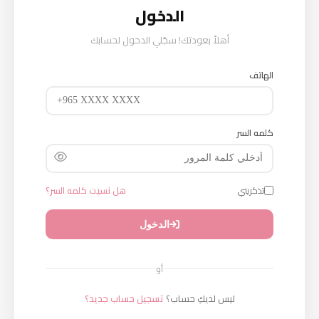
الدخول
أهلاً بعودتك! سجّلي الدخول لحسابك
الهاتف
كلمه السر
تذكريني
هل نسيت كلمه السر؟
الدخول
أو
ليس لديكِ حساب؟
تسجيل حساب جديد؟